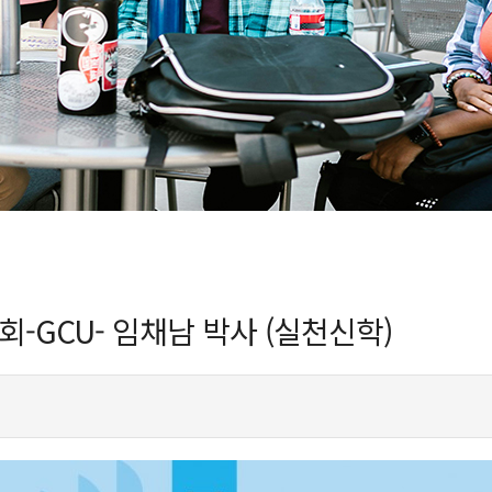
GCU- 임채남 박사 (실천신학)