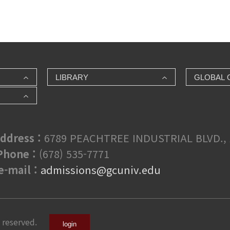
LIBRARY
GLOBAL 
ddress :
6789 PEACHTREE INDUSTRIAL BLVD., 
hone :
(678) 535-7771
e-mail :
admissions@gcuniv.edu
 reserved.