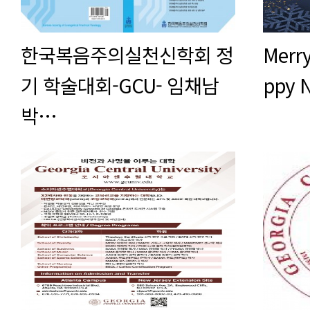
한국복음주의실천신학회 정
Merry
기 학술대회-GCU- 임채남
ppy 
박…