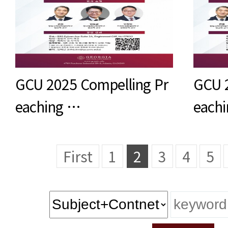
GCU 2025 Compelling Pr
GCU 
eaching …
each
First
1
2
3
4
5