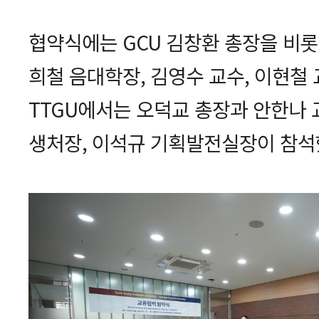
협약식에는 GCU 김창환 총장을 비롯
희철 음대학장, 김영수 교수, 이현철
TTGU에서는 오덕교 총장과 안한나 
생처장, 이석규 기획발전실장이 참석