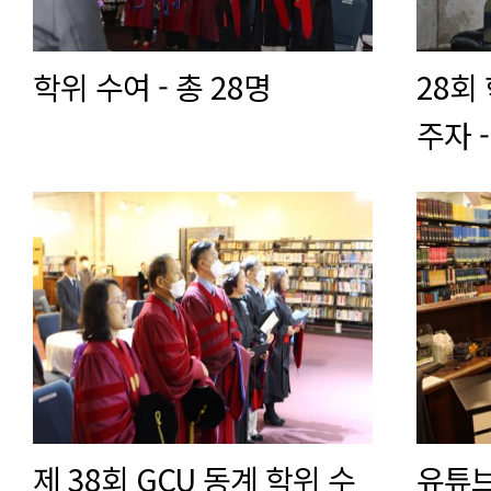
학위 수여 - 총 28명
28회
주자 
제 38회 GCU 동계 학위 수
유튜브